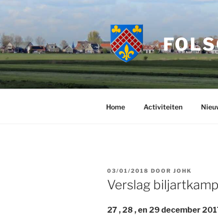
Ga
naar
de
FOLS
inhoud
Home
Activiteiten
Nieu
GEPLAATST
03/01/2018
DOOR
JOHK
OP
Verslag biljartkam
27 , 28 , en 29 december 201