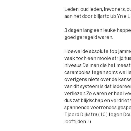
Leden, oud leden, inwoners, 
aan het door biljartclub Yn e 
3 dagen lang een leuke happe
goed geregeld waren.
Hoewel de absolute top jamm
vaak toch een mooie strijd tu
niveaus.De man die het meest
caramboles tegen soms wel ie
overigens niets over de kans
van dit systeem is dat iedere
verliezen.Zo waren er heel ve
dus zat blijdschap en verdriet 
spannende voorrondes gespeel
Tjeerd Dijkstra ( 16 ) tegen Dou
leeftijden J )