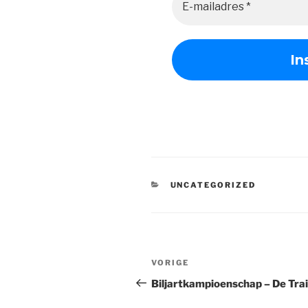
CATEGORIEËN
UNCATEGORIZED
Bericht
Vorig
VORIGE
navigatie
bericht
Biljartkampioenschap – De Trai