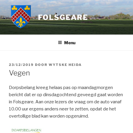
Ga
naar
FOLSGEARE
de
inhoud
Menu
GEPLAATST
23/12/2019
DOOR
WYTSKE HEIDA
OP
Vegen
Dorpsbelang kreeg helaas pas op maandagmorgen
bericht dat er op dinsdagochtend geveegd gaat worden
in Folsgeare. Aan onze lezers de vraag om de auto vanaf
10.00 uur ergens anders neer te zetten, opdat de het
overtollige blad kan worden opgeruimd.