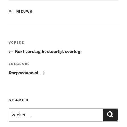
CATEGORIEËN
NIEUWS
Bericht
Vorig
VORIGE
navigatie
bericht
Kort verslag bestuurlijk overleg
Volgend
VOLGENDE
bericht
Dorpscanon.nl
SEARCH
Zoeken
Zoeke
naar: