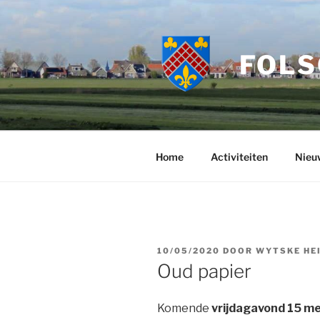
Ga
naar
de
FOLS
inhoud
Home
Activiteiten
Nieu
GEPLAATST
10/05/2020
DOOR
WYTSKE HE
OP
Oud papier
Komende
vrijdagavond 15 me