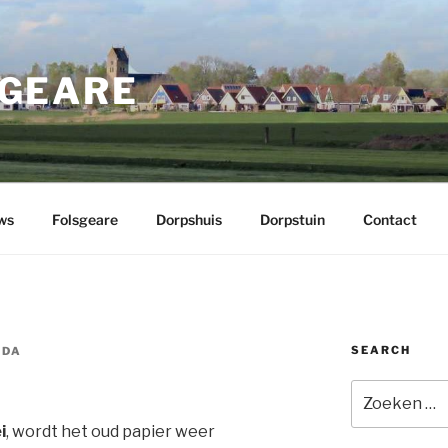
GEARE
ws
Folsgeare
Dorpshuis
Dorpstuin
Contact
SEARCH
IDA
Zoeken
naar:
i
, wordt het oud papier weer