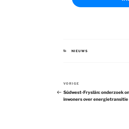
CATEGORIEËN
NIEUWS
Bericht
Vorig
VORIGE
navigatie
bericht
Súdwest-Fryslân: onderzoek o
inwoners over energietransitie