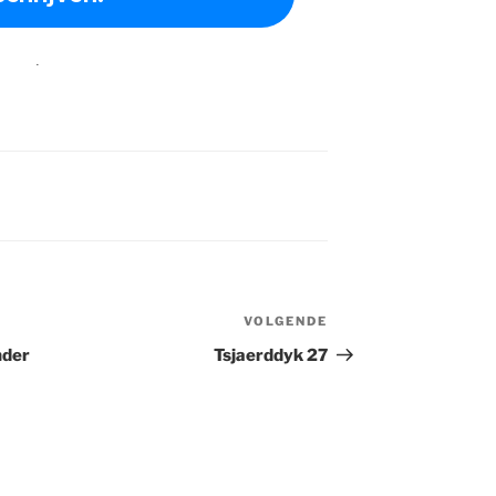
.
VOLGENDE
Volgend
bericht
nder
Tsjaerddyk 27