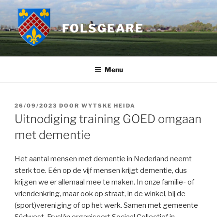
Ga
naar
FOLSGEARE
de
inhoud
Menu
GEPLAATST
26/09/2023
DOOR
WYTSKE HEIDA
OP
Uitnodiging training GOED omgaan
met dementie
Het aantal mensen met dementie in Nederland neemt
sterk toe. Eén op de vijf mensen krijgt dementie, dus
krijgen we er allemaal mee te maken. In onze familie- of
vriendenkring, maar ook op straat, in de winkel, bij de
(sport)vereniging of op het werk. Samen met gemeente