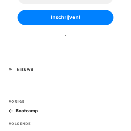
.
CATEGORIEËN
NIEUWS
Bericht
Vorig
VORIGE
navigatie
bericht
Bootcamp
Volgend
VOLGENDE