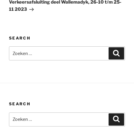
bericht
Verkeersafsluiting deel Wallemadyk, 26-10 t/m 25-
11 2023
SEARCH
Zoeken
Zoeke
naar:
SEARCH
Zoeken
Zoeke
naar: