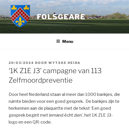
Ga
naar
FOLSGEARE
de
inhoud
Menu
GEPLAATST
20/03/2024
DOOR
WYTSKE HEIDA
OP
‘1K Z1E J3’ campagne van 113
Zelfmoordpreventie
Door heel Nederland staan al meer dan 1000 bankjes, die
ruimte bieden voor een goed gesprek. De bankjes zijn te
herkennen aan de plaquette met de tekst ‘Een goed
gesprek begint met iemand écht zien’, het 1K Z1E J3-
logo en een QR-code.