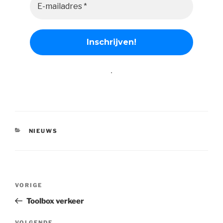
.
CATEGORIEËN
NIEUWS
Bericht
Vorig
VORIGE
navigatie
bericht
Toolbox verkeer
VOLGENDE