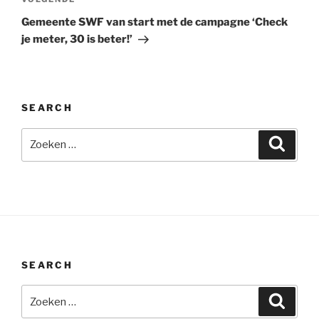
Volgend
bericht
Gemeente SWF van start met de campagne ‘Check
je meter, 30 is beter!’
SEARCH
Zoeken
Zoeke
naar:
SEARCH
Zoeken
Zoeke
naar: