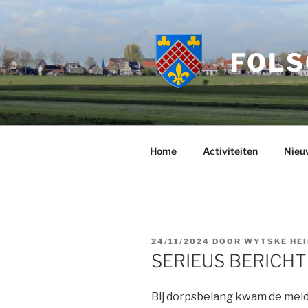
Ga
naar
de
FOLS
inhoud
Home
Activiteiten
Nieu
GEPLAATST
24/11/2024
DOOR
WYTSKE HE
OP
SERIEUS BERICHT
Bij dorpsbelang kwam de meldi