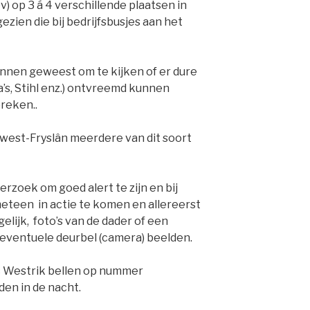
) op 3 á 4 verschillende plaatsen in
ezien die bij bedrijfsbusjes aan het
ennen geweest om te kijken of er dure
’s, Stihl enz.) ontvreemd kunnen
reken..
údwest-Fryslân meerdere van dit soort
rzoek om goed alert te zijn en bij
teen in actie te komen en allereerst
gelijk, foto’s van de dader of een
eventuele deurbel (camera) beelden.
c Westrik bellen op nummer
den in de nacht.