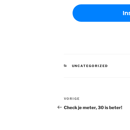
CATEGORIEËN
UNCATEGORIZED
Bericht
Vorig
VORIGE
navigatie
bericht
Check je meter, 30 is beter!