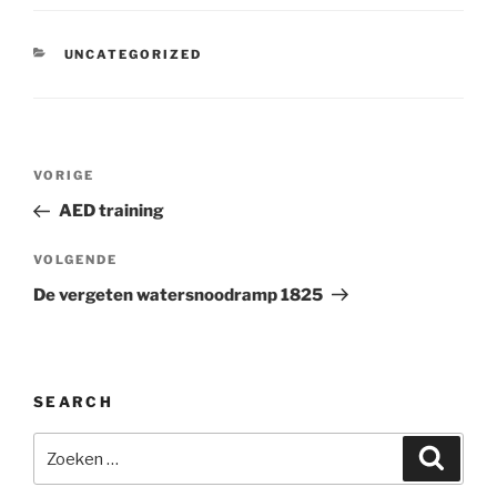
CATEGORIEËN
UNCATEGORIZED
Bericht
Vorig
VORIGE
navigatie
bericht
AED training
Volgend
VOLGENDE
bericht
De vergeten watersnoodramp 1825
SEARCH
Zoeken
Zoeke
naar: