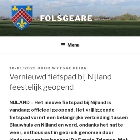
Ga
naar
FOLSGEARE
de
inhoud
Menu
GEPLAATST
10/01/2025
DOOR
WYTSKE HEIDA
OP
Vernieuwd fietspad bij Nijland
feestelijk geopend
NIJLAND – Het nieuwe fietspad bij Nijland is
vandaag officieel geopend. Het vrijliggende
fietspad vormt een belangrijke verbinding tussen
Blauwhuis en Nijland en werd, ondanks het natte
weer, enthousiast in gebruik genomen door