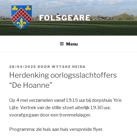
Ga
naar
FOLSGEARE
de
inhoud
Menu
GEPLAATST
28/04/2025
DOOR
WYTSKE HEIDA
OP
Herdenking oorlogsslachtoffers
“De Hoanne”
Op 4 mei verzamelen vanaf 19.15 uur bij dorpshuis Yn’e
Lijte. Vertrek van de stille stoet uiterlijk 19.30 uur,
voorafgegaan door een trommelslager.
Programma: zie huis aan huis verspreide flyer.