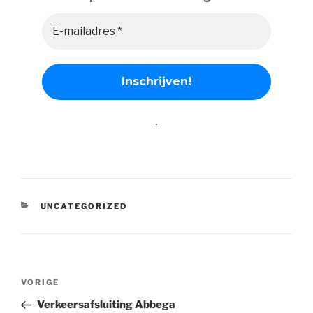
.
CATEGORIEËN
UNCATEGORIZED
Bericht
Vorig
VORIGE
navigatie
bericht
Verkeersafsluiting Abbega