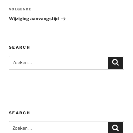
Volgend
VOLGENDE
bericht
Wijziging aanvangstijd
SEARCH
Zoeken
Zoeke
naar:
SEARCH
Zoeken
Zoeke
naar: