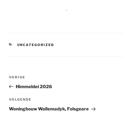
.
CATEGORIEËN
UNCATEGORIZED
Bericht
Vorig
VORIGE
navigatie
bericht
Himmeldei 2026
Volgend
VOLGENDE
bericht
Woningbouw Wallemadyk, Folsgeare