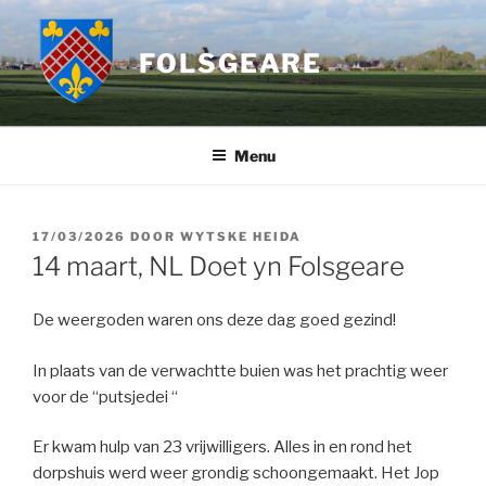
Ga
naar
FOLSGEARE
de
inhoud
Menu
GEPLAATST
17/03/2026
DOOR
WYTSKE HEIDA
OP
14 maart, NL Doet yn Folsgeare
De weergoden waren ons deze dag goed gezind!
In plaats van de verwachtte buien was het prachtig weer
voor de “putsjedei “
Er kwam hulp van 23 vrijwilligers. Alles in en rond het
dorpshuis werd weer grondig schoongemaakt. Het Jop