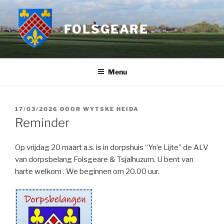
Ga
naar
FOLSGEARE
de
inhoud
Menu
GEPLAATST
17/03/2026
DOOR
WYTSKE HEIDA
OP
Reminder
Op vrijdag 20 maart a.s. is in dorpshuis “Yn’e Lijte” de ALV
van dorpsbelang Folsgeare & Tsjalhuzum. U bent van
harte welkom . We beginnen om 20.00 uur.