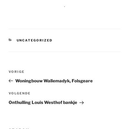
.
CATEGORIEËN
UNCATEGORIZED
Bericht
Vorig
VORIGE
navigatie
bericht
Woningbouw Wallemadyk, Folsgeare
Volgend
VOLGENDE
bericht
Onthulling Louis Westhof bankje