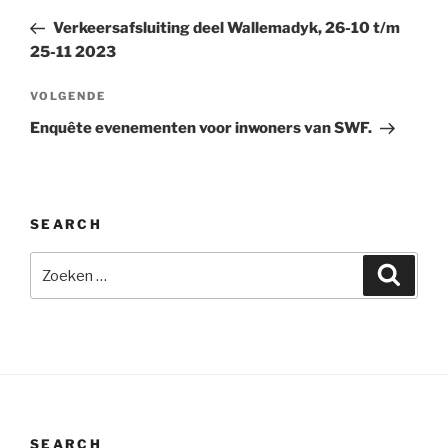
navigatie
bericht
Verkeersafsluiting deel Wallemadyk, 26-10 t/m
25-11 2023
Volgend
VOLGENDE
bericht
Enquête evenementen voor inwoners van SWF.
SEARCH
Zoeken
Zoeke
naar:
SEARCH