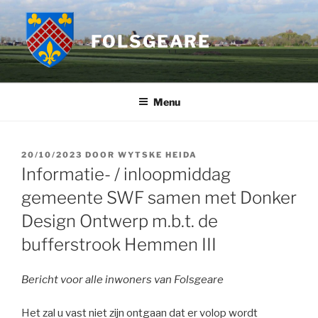
Ga
naar
FOLSGEARE
de
inhoud
Menu
GEPLAATST
20/10/2023
DOOR
WYTSKE HEIDA
OP
Informatie- / inloopmiddag
gemeente SWF samen met Donker
Design Ontwerp m.b.t. de
bufferstrook Hemmen III
Bericht voor alle inwoners van Folsgeare
Het zal u vast niet zijn ontgaan dat er volop wordt