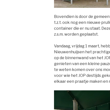
Bovendien is door de gemeen
t.z.t. ook nog een nieuwe prul
container die er nu staat. Deze
z.s.m. worden geplaatst.
Vandaag, vrijdag 1 maart, he
Nieuwenhuijsen het prachtig
op de binnenwand van het JO
genieten van een kleine pauze
te weten komen over ons mooi
voor wie het JOP destijds gek
elkaar een praatje maken en n