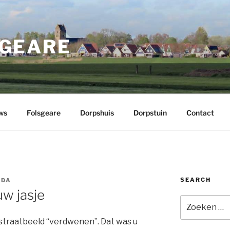
GEARE
ws
Folsgeare
Dorpshuis
Dorpstuin
Contact
SEARCH
IDA
uw jasje
Zoeken
naar:
t straatbeeld “verdwenen”. Dat was u