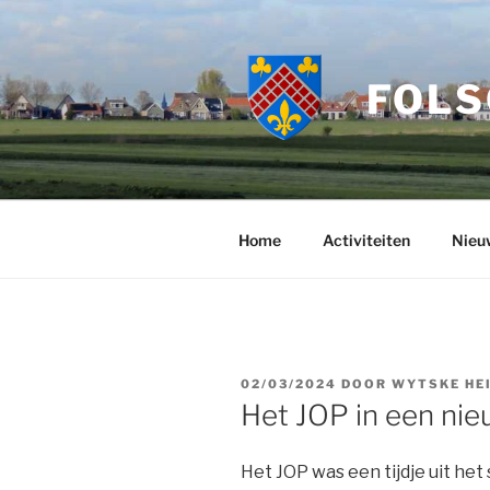
Ga
naar
de
FOLS
inhoud
Home
Activiteiten
Nieu
GEPLAATST
02/03/2024
DOOR
WYTSKE HE
OP
Het JOP in een nie
Het JOP was een tijdje uit he