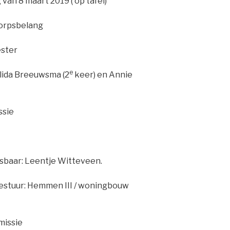
n 8 maart 2019 ( op tafel)
orpsbelang
ster
e
ida Breeuwsma (2
keer) en Annie
sie
aar: Leentje Witteveen.
tuur: Hemmen III / woningbouw
missie