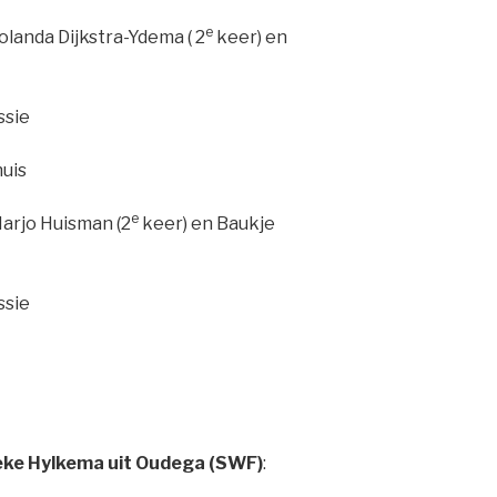
e
anda Dijkstra-Ydema ( 2
keer) en
sie
uis
e
rjo Huisman (2
keer) en Baukje
issie
eke Hylkema uit Oudega (SWF)
: