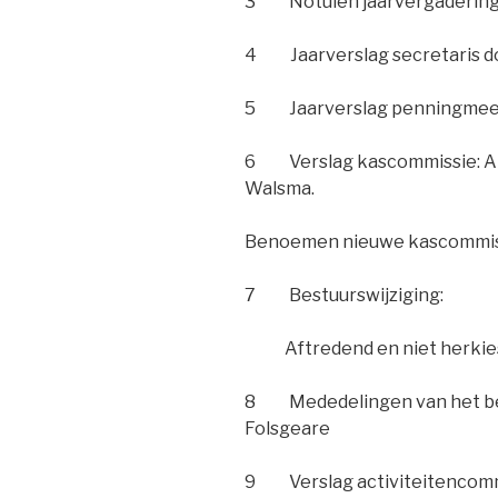
3 Notulen jaarvergadering va
4 Jaarverslag secretaris d
5 Jaarverslag penningmee
6 Verslag kascommissie: Al
Walsma.
Benoemen nieuwe kascommis
7 Bestuurswijziging:
Aftredend en niet herkiesb
8 Mededelingen van het bes
Folsgeare
9 Verslag activiteitencom