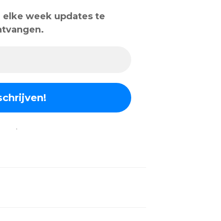
om elke week updates te
ntvangen.
.