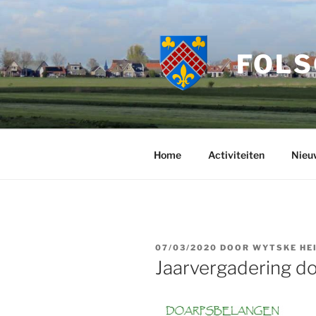
Ga
naar
de
FOLS
inhoud
Home
Activiteiten
Nieu
GEPLAATST
07/03/2020
DOOR
WYTSKE HE
OP
Jaarvergadering d