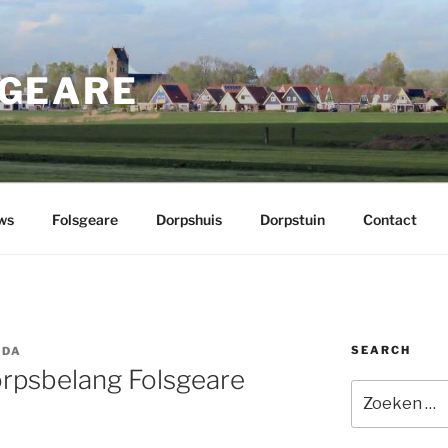
GEARE
ws
Folsgeare
Dorpshuis
Dorpstuin
Contact
SEARCH
IDA
orpsbelang Folsgeare
Zoeken
naar: