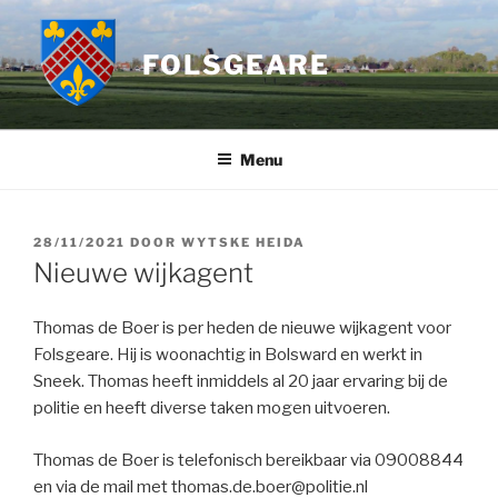
Ga
naar
FOLSGEARE
de
inhoud
Menu
GEPLAATST
28/11/2021
DOOR
WYTSKE HEIDA
OP
Nieuwe wijkagent
Thomas de Boer is per heden de nieuwe wijkagent voor
Folsgeare. Hij is woonachtig in Bolsward en werkt in
Sneek. Thomas heeft inmiddels al 20 jaar ervaring bij de
politie en heeft diverse taken mogen uitvoeren.
Thomas de Boer is telefonisch bereikbaar via 09008844
en via de mail met thomas.de.boer@politie.nl