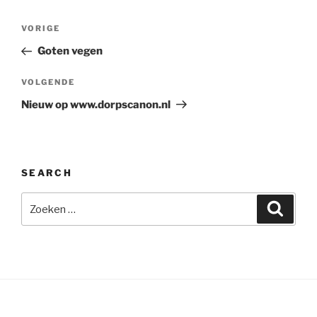
Bericht
Vorig
VORIGE
navigatie
bericht
Goten vegen
Volgend
VOLGENDE
bericht
Nieuw op www.dorpscanon.nl
SEARCH
Zoeken
Zoeke
naar: