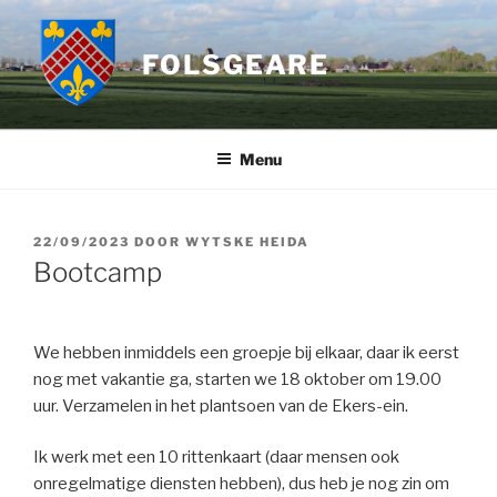
Ga
naar
FOLSGEARE
de
inhoud
Menu
GEPLAATST
22/09/2023
DOOR
WYTSKE HEIDA
OP
Bootcamp
We hebben inmiddels een groepje bij elkaar, daar ik eerst
nog met vakantie ga, starten we 18 oktober om 19.00
uur. Verzamelen in het plantsoen van de Ekers-ein.
Ik werk met een 10 rittenkaart (daar mensen ook
onregelmatige diensten hebben), dus heb je nog zin om