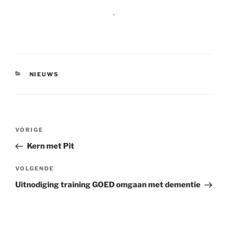
.
CATEGORIEËN
NIEUWS
Bericht
Vorig
VORIGE
navigatie
bericht
Kern met Pit
Volgend
VOLGENDE
bericht
Uitnodiging training GOED omgaan met dementie