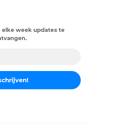
om elke week updates te
ntvangen.
.