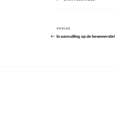
Bericht
Vorig
VORIGE
navigatie
bericht
In aanvulling op de bewonersbr