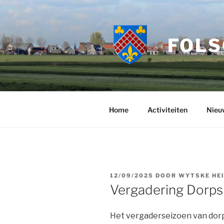
Ga
naar
de
FOLS
inhoud
Home
Activiteiten
Nieu
GEPLAATST
12/09/2025
DOOR
WYTSKE HE
OP
Vergadering Dorps
Het vergaderseizoen van dor