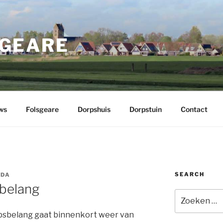
GEARE
ws
Folsgeare
Dorpshuis
Dorpstuin
Contact
SEARCH
IDA
belang
Zoeken
naar:
psbelang gaat binnenkort weer van