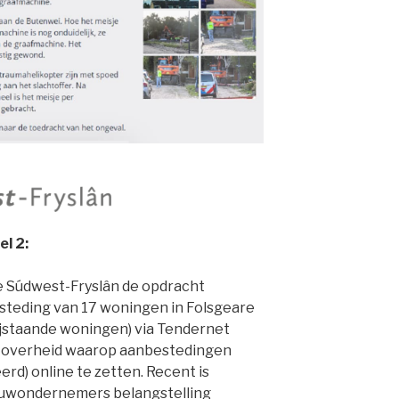
l 2:
te Súdwest-Fryslân de opdracht
teding van 17 woningen in Folsgeare
 vrijstaande woningen) via Tendernet
e overheid waarop aanbestedingen
d) online te zetten. Recent is
ouwondernemers belangstelling