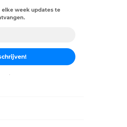
om elke week updates te
ntvangen.
.