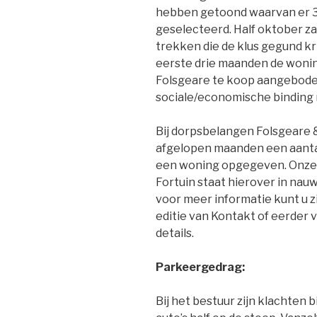
hebben getoond waarvan er 3
geselecteerd. Half oktober za
trekken die de klus gegund kri
eerste drie maanden de wonin
Folsgeare te koop aangeboden
sociale/economische binding
Bij dorpsbelangen Folsgeare 
afgelopen maanden een aanta
een woning opgegeven. Onze 
Fortuin staat hierover in n
voor meer informatie kunt u 
editie van Kontakt of eerder 
details.
Parkeergedrag:
Bij het bestuur zijn klachte