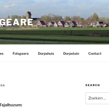
GEARE
ws
Folsgeare
Dorpshuis
Dorpstuin
Contact
SEARCH
IDA
Zoeken
naar:
Tsjalhuzum: