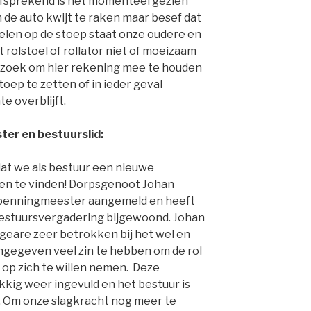
elfsprekend is het momenteel gezien
de auto kwijt te raken maar besef dat
len op de stoep staat onze oudere en
rolstoel of rollator niet of moeizaam
rzoek om hier rekening mee te houden
stoep te zetten of in ieder geval
e overblijft.
er en bestuurslid:
 dat we als bestuur een nieuwe
n te vinden! Dorpsgenoot Johan
m) penningmeester aangemeld en heeft
bestuursvergadering bijgewoond. Johan
sgeare zeer betrokken bij het wel en
ngegeven veel zin te hebben om de rol
 op zich te willen nemen. Deze
ukkig weer ingevuld en het bestuur is
. Om onze slagkracht nog meer te