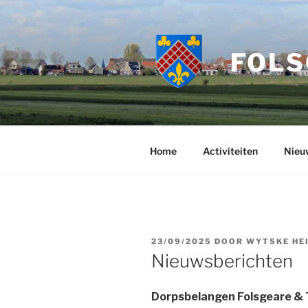
Ga
naar
de
FOLS
inhoud
Home
Activiteiten
Nieu
GEPLAATST
23/09/2025
DOOR
WYTSKE HE
OP
Nieuwsberichten
Dorpsbelangen Folsgeare & 