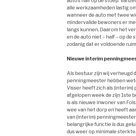
auto’s half op de stoep. Vanz
alle werkzaamheden lastig om 
wanneer de auto met twee wie
mindervalide bewoners er met 
langs kunnen. Daarom het ve
en de auto niet – half – op de 
zodanig dat er voldoende ruimt
Nieuwe interim penningmeest
Als bestuur zijn wij verheugd
penningmeester hebben wete
Visser heeft zich als (interi
afgelopen week de zijn 1ste 
is als nieuwe inwoner van Fol
wee van het dorp en heeft aa
van (interim) penningmeester
belangrijke functie is dus gel
dus weer op minimale sterkte