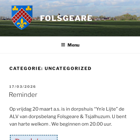
Ga
naar
FOLSGEARE
de
inhoud
Menu
CATEGORIE:
UNCATEGORIZED
GEPLAATST
17/03/2026
OP
Reminder
Op vrijdag 20 maart a.s. is in dorpshuis “Yn’e Lijte” de
ALV van dorpsbelang Folsgeare & Tsjalhuzum. U bent
van harte welkom . We beginnen om 20.00 uur.