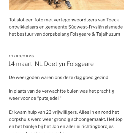
Tot slot een foto met vertegenwoordigers van Toeck
ontwikkelaars en gemeente Súdwest-Fryslân alsmede
het bestuur van dorpsbelang Folsgeare & Tsjalhuzum
GEPLAATST
17/03/2026
OP
14 maart, NL Doet yn Folsgeare
De weergoden waren ons deze dag goed gezind!
In plaats van de verwachtte buien was het prachtig
weer voor de “putsjedei “
Er kwam hulp van 23 vrijwilligers. Alles in en rond het
dorpshuis werd weer grondig schoongemaakt. Het Jop
en het bankje bij het Jop en allerlei richtingbordjes