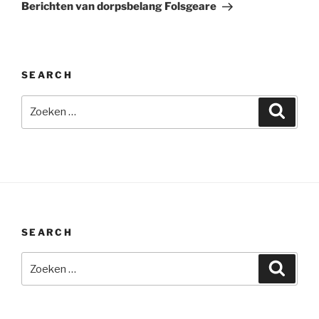
bericht
Berichten van dorpsbelang Folsgeare
SEARCH
Zoeken
Zoeke
naar:
SEARCH
Zoeken
Zoeke
naar: