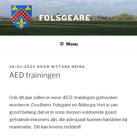
Ga
naar
FOLSGEARE
de
inhoud
Menu
GEPLAATST
29/01/2024
DOOR
WYTSKE HEIDA
OP
AED trainingen
Ook dit jaar zullen er weer AED-trainingen gehouden
worden in
Oosthem, Folsgare en Abbega:
Het is van
groot belang dat er in onze dorpen voldoende goed
getrainde inwoners zijn, die adequaat kunnen handelen bij
reanimatie. Dit kan levens redden!!