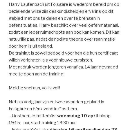
Harry Lautenbach uit Folsgare is wederom bereid om op
bezielende wijze zijn deskundigheid en ervaring op dit
gebied met ons te delen en over te brengen in
oefensituaties. Harry beschikt over veel oefenmateriaal,
zodat een ieder ruimschoots aan bod kan komen. Dit kan
natuurlijk pas, nadat de nodige theorie over reanimatie
door hem is uitgelegd.
De training is zowel bedoeld voor hen die hun certificaat
willen verlengen, als voor nieuwe cursisten.
Met nadruk worden jongeren vanaf ca. 14 jaar gevraagd
mee te doen aan de training.
Meld je snel aan, vol is vol!!
Net als vorig jaar zijn er twee avonden gepland in
Folsgare en één avond in Oosthem.
– Oosthem, Himsterhûs:
woensdag 10 april
inloop
19:15 uur, start training 19:30 uur
– Folsgare Yn’e Lijte:
dinsdag 16 april en dinsdag 23