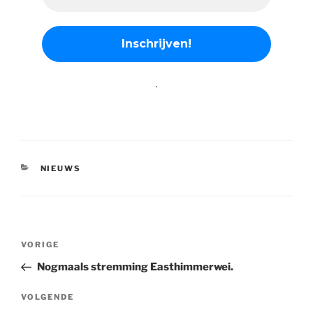
.
CATEGORIEËN
NIEUWS
Bericht
Vorig
VORIGE
navigatie
bericht
Nogmaals stremming Easthimmerwei.
Volgend
VOLGENDE