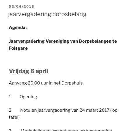
GEPLAATST
03/04/2018
OP
jaarvergadering dorpsbelang
Agenda :
Jaarvergadering Vereniging van Dorpsbelangen te
Folsgare
Vrijdag 6 april
Aanvang 20.00 uur in het Dorpshuis.
1 Opening.
2 Notulen jaarvergadering van 24 maart 2017 ( op
tafel)
3 Mededelingen van het bestuur: bestemming