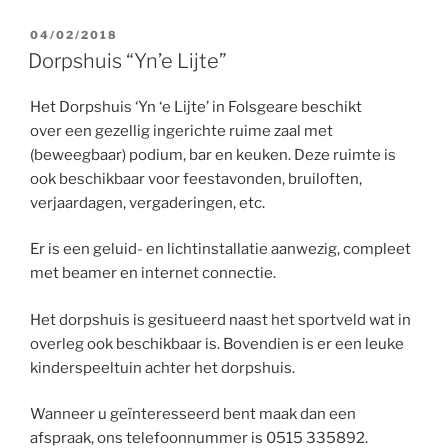
GEPLAATST
04/02/2018
OP
Dorpshuis “Yn’e Lijte”
Het Dorpshuis ‘Yn ‘e Lijte’ in Folsgeare beschikt
over een gezellig ingerichte ruime zaal met
(beweegbaar) podium, bar en keuken. Deze ruimte is
ook beschikbaar voor feestavonden, bruiloften,
verjaardagen, vergaderingen, etc.
Er is een geluid- en lichtinstallatie aanwezig, compleet
met beamer en internet connectie.
Het dorpshuis is gesitueerd naast het sportveld wat in
overleg ook beschikbaar is. Bovendien is er een leuke
kinderspeeltuin achter het dorpshuis.
Wanneer u geïnteresseerd bent maak dan een
afspraak, ons telefoonnummer is 0515 335892.