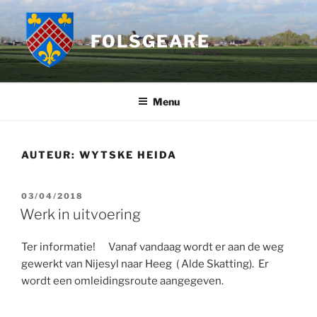
Ga
naar
FOLSGEARE
de
inhoud
Menu
AUTEUR:
WYTSKE HEIDA
GEPLAATST
03/04/2018
OP
Werk in uitvoering
Ter informatie! Vanaf vandaag wordt er aan de weg
gewerkt van Nijesyl naar Heeg ( Alde Skatting). Er
wordt een omleidingsroute aangegeven.