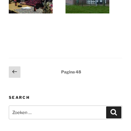
Berichten
Vorige
Pagina
48
pagina
paginering
SEARCH
Zoeken
Zoeke
naar: