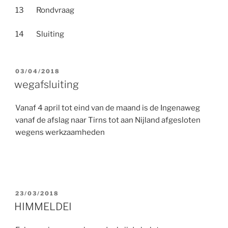
13 Rondvraag
14 Sluiting
GEPLAATST
03/04/2018
OP
wegafsluiting
Vanaf 4 april tot eind van de maand is de Ingenaweg
vanaf de afslag naar Tirns tot aan Nijland afgesloten
wegens werkzaamheden
GEPLAATST
23/03/2018
OP
HIMMELDEI